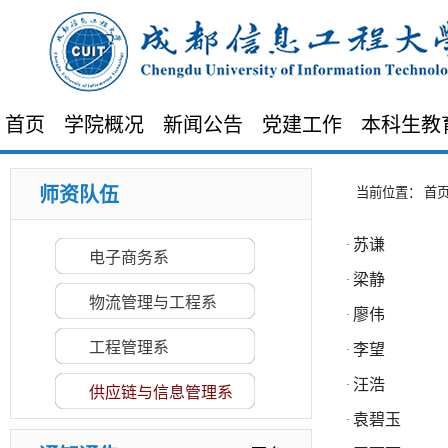
首页
学院概况
新闻公告
党建工作
本科生教
师资队伍
当前位置：
首
苏谦
·
电子商务系
梁静
·
物流管理与工程系
廖伟
·
·
关于2025（第三届）四川省大学生供...
工程管理系
李望
·
·
第十五届全国大学生电子商务 “创新...
·
关于2024年（第四届）四川省大学生...
汪浩
·
供应链与信息管理系
·
2024年（第二届）四川省大学生供应...
袁碧玉
·
·
物流学院关于招用2026年助学助管员...